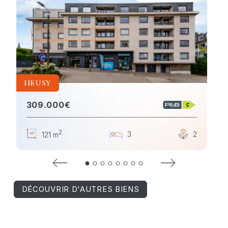
HEUSY
309.000€
2
5
3
1
2
121 m
DÉCOUVRIR D'AUTRES BIENS