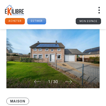
ACHETER
ESTIMER
MON ESPACE
1
/
30
MAISON