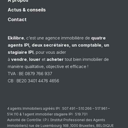
À propos
Actus & conseils
Contact
Ekilibre
, c’est une agence
immobilière
de
quatre
a
gents
IPI
, deux secrétaires, un comptable, un
stagiaire
IPI
, pour vous aider
à
vendre
,
louer
et
acheter
tout bien immobilier de
manière qualitative, objective et efficace !
TVA : BE 0879 766 937
CB : BE20 3401 4476 4656
4 agents Immobiliers agréés IPI : 507.491 – 510.266 – 517.961 –
514.110 & 1 agent immobilier stagiaire IPI : 519.701
Autorité de Contrôle: I.P.I. (Institut Professionel des Agents
Immobiliers) rue de Luxembourg 16B ,1000 Bruxelles, BELGIQUE