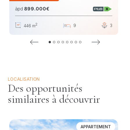
àpd
899.000€
2
3
9
1
3
446 m
LOCALISATION
Des opportunités
similaires à découvrir
APPARTEMENT