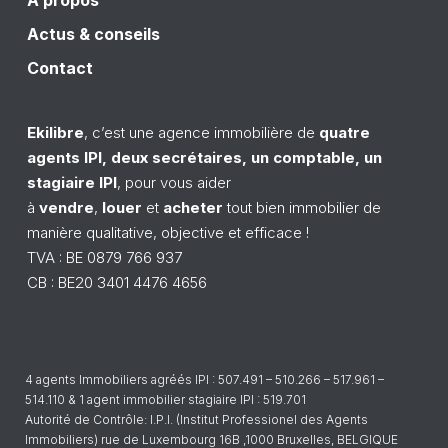
À propos
Actus & conseils
Contact
Ekilibre
, c’est une agence
immobilière
de
quatre
a
gents
IPI
, deux secrétaires, un comptable, un
stagiaire
IPI
, pour vous aider
à
vendre
,
louer
et
acheter
tout bien immobilier de
manière qualitative, objective et efficace !
TVA : BE 0879 766 937
CB : BE20 3401 4476 4656
4 agents Immobiliers agréés IPI : 507.491 – 510.266 – 517.961 –
514.110 & 1 agent immobilier stagiaire IPI : 519.701
Autorité de Contrôle: I.P.I. (Institut Professionel des Agents
Immobiliers) rue de Luxembourg 16B ,1000 Bruxelles, BELGIQUE