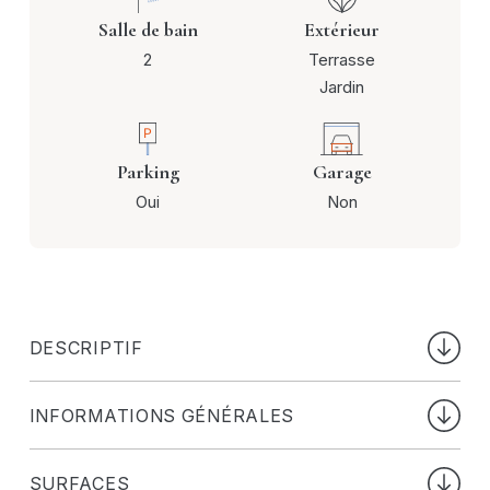
Salle de bain
Extérieur
2
Terrasse
Jardin
Parking
Garage
Oui
Non
DESCRIPTIF
Ekilibre a l'honneur de vous proposer à la vente cet
INFORMATIONS GÉNÉRALES
appartement exceptionnel 3 façades avec jardin, situé
au rez-de chaussée de la résidence d'Ockham. Outre
SURFACES
sa situation stratégique proche de toutes commodités,
Meublé