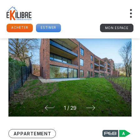
ACHETER
ESTIMER
MON ESPACE
1
/
29
APPARTEMENT