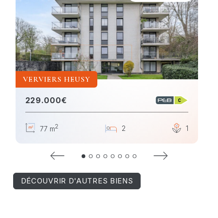
VERVIERS HEUSY
229.000€
2
2
2
1
1
77 m
DÉCOUVRIR D'AUTRES BIENS