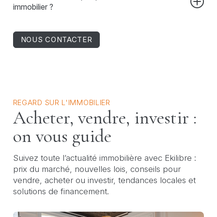
de notaire -Les frais de crédit hypothécaire (frais de
immobilier ?
dossier, acte de prêt) -Les travaux éventuels si le bien
n’est pas conforme (électricité, PEB…)
Nos experts en immobilier vous accompagnent à
chacune de ces étapes : 1. Rechercher un bien
NOUS CONTACTER
correspondant à vos critères 2. Visiter et poser les
bonnes questions 3. Faire une offre d’achat écrite 4.
Signer le compromis de vente 5. Obtenir le crédit 6.
Passer chez le notaire pour l’acte authentique
REGARD SUR L'IMMOBILIER
Acheter, vendre, investir :
on vous guide
Suivez toute l’actualité immobilière avec Ekilibre :
prix du marché, nouvelles lois, conseils pour
vendre, acheter ou investir, tendances locales et
solutions de financement.