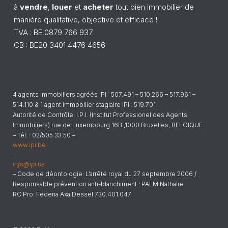
à
vendre
,
louer
et
acheter
tout bien immobilier de
manière qualitative, objective et efficace !
TVA : BE 0879 766 937
CB : BE20 3401 4476 4656
4 agents Immobiliers agréés IPI : 507.491 – 510.266 – 517.961 –
514.110 & 1 agent immobilier stagiaire IPI : 519.701
Autorité de Contrôle: I.P.I. (Institut Professionel des Agents
Immobiliers) rue de Luxembourg 16B ,1000 Bruxelles, BELGIQUE
– Tél. : 02/505.33.50 –
www.ipi.be
–
info@ipi.be
– Code de déontologie: L’arrêté royal du 27 septembre 2006 /
Responsable prévention anti-blanchiment : PALM Nathalie
RC Pro: Federia Axa Dessel 730.401.047