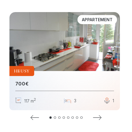
APPARTEMENT
HEUSY
700€
2
1
3
1
1
117 m