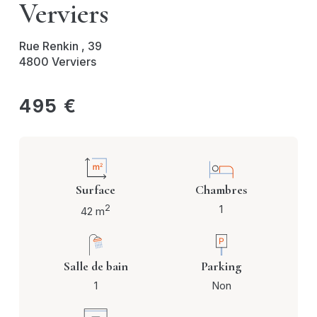
Verviers
Rue Renkin , 39
4800 Verviers
495 €
Surface
Chambres
2
1
42 m
Salle de bain
Parking
1
Non