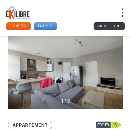
ACHETER
ESTIMER
MON ESPACE
1
/
8
APPARTEMENT