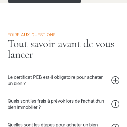
FOIRE AUX QUESTIONS
Tout savoir avant de vous
lancer
Le certificat PEB est-il obligatoire pour acheter
un bien ?
Oui, le certificat de performance énergétique du
Quels sont les frais à prévoir lors de l’achat d’un
bâtiment (PEB) est obligatoire pour toute vente. Il vous
informe sur la consommation énergétique du bien et
bien immobilier ?
peut influencer vos décisions de rénovation ou vos frais
futurs.
En plus du prix d’achat, vous devez prévoir : -Les droits
Quelles sont les étapes pour acheter un bien
d’enregistrement (ou TVA pour un bien neuf) -Les frais