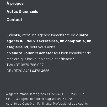
À propos
Actus & conseils
Contact
Ekilibre
, c’est une agence
immobilière
de
quatre
a
gents
IPI
, deux secrétaires, un comptable, un
stagiaire
IPI
, pour vous aider
à
vendre
,
louer
et
acheter
tout bien immobilier de
manière qualitative, objective et efficace !
TVA : BE 0879 766 937
CB : BE20 3401 4476 4656
4 agents Immobiliers agréés IPI : 507.491 – 510.266 – 517.961 –
514.110 & 1 agent immobilier stagiaire IPI : 519.701
Autorité de Contrôle: I.P.I. (Institut Professionel des Agents