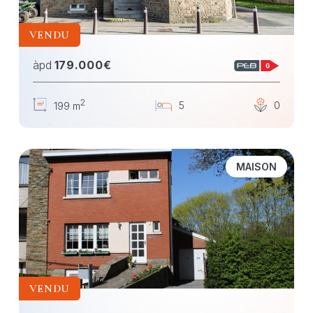
VENDU
àpd
179.000€
2
5
0
199 m
MAISON
VENDU