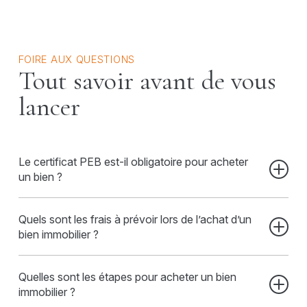
FOIRE AUX QUESTIONS
Tout savoir avant de vous
lancer
Le certificat PEB est-il obligatoire pour acheter
un bien ?
Oui, le certificat de performance énergétique du
Quels sont les frais à prévoir lors de l’achat d’un
bâtiment (PEB) est obligatoire pour toute vente. Il
bien immobilier ?
vous informe sur la consommation énergétique du
bien et peut influencer vos décisions de rénovation
En plus du prix d’achat, vous devez prévoir :
ou vos frais futurs.
Quelles sont les étapes pour acheter un bien
Les droits d’enregistrement (ou TVA pour un
immobilier ?