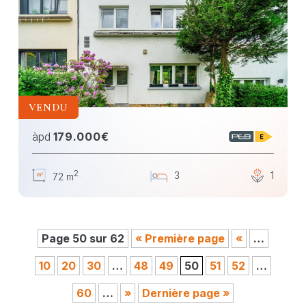
VENDU
àpd
179.000€
2
3
1
72 m
Page 50 sur 62
« Première page
«
…
10
20
30
…
48
49
50
51
52
…
60
…
»
Dernière page »