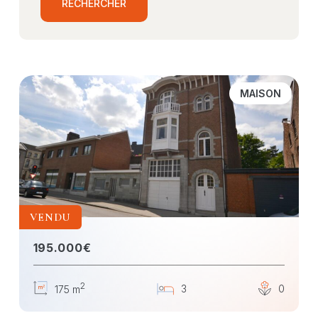
MAISON
VENDU
195.000€
2
3
0
175 m