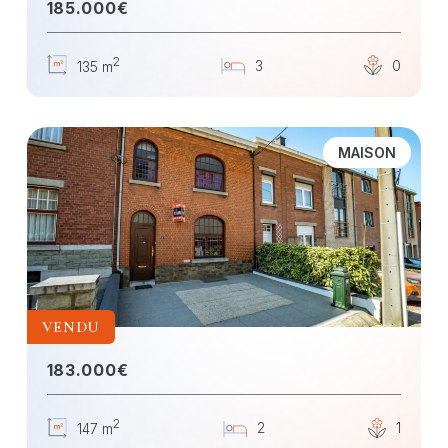
185.000€
2
3
0
135 m
MAISON
VENDU
183.000€
2
2
1
147 m