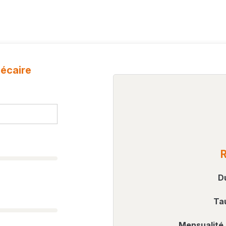
996 €
1
oui, non conforme
2
21.2 m
Non
Oui
2
21.61 m
à l'acte
2
9 m
notaire.be
hécaire
sud
R
D
Tau
Mensualité 