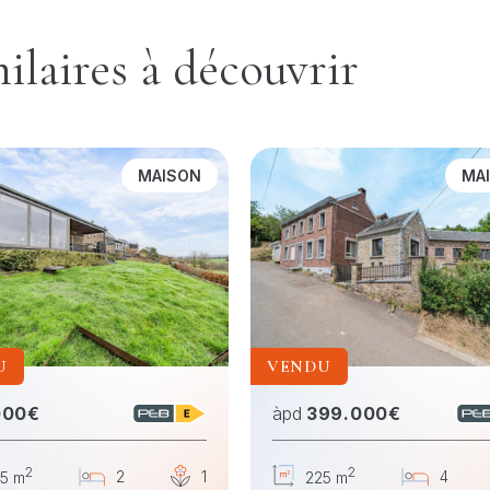
ilaires à découvrir
MAISON
MA
U
VENDU
000€
àpd
399.000€
2
2
1
2
1
4
5 m
225 m