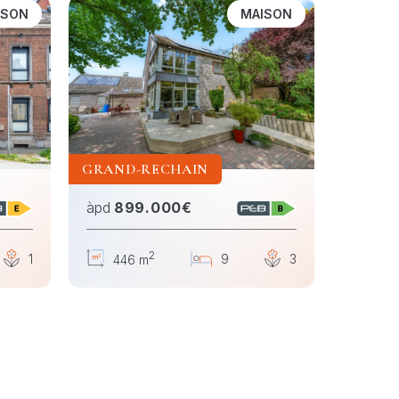
ISON
MAISON
GRAND-RECHAIN
DISON
àpd
899.000€
àpd
24
2
1
9
3
446 m