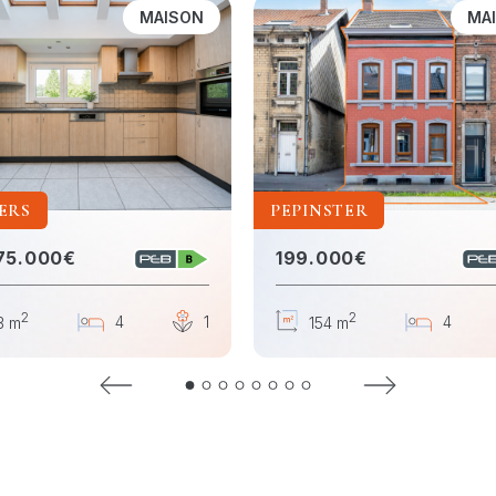
MAISON
MA
ERS
PEPINSTER
75.000€
199.000€
2
2
1
4
1
4
3 m
154 m