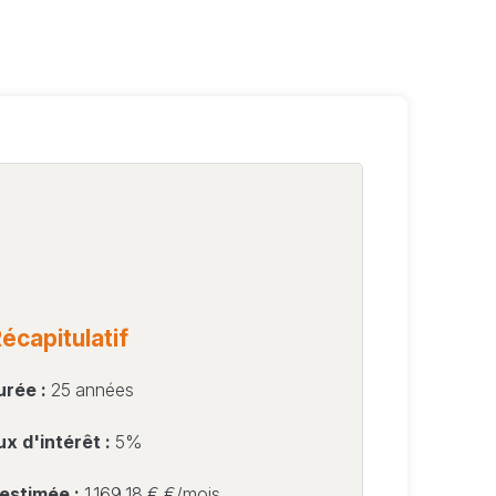
écapitulatif
urée :
25 années
x d'intérêt :
5%
estimée :
1 169,18 €
€/mois