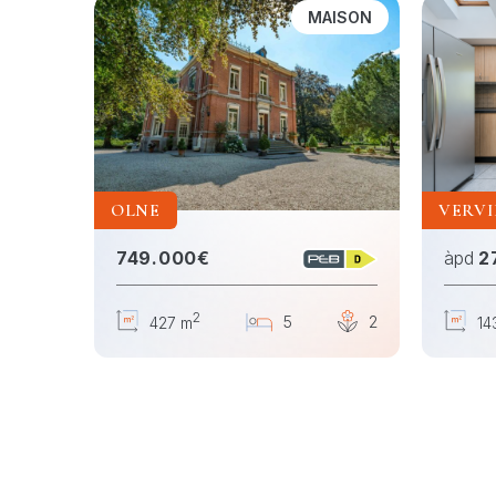
AISON
MAISON
OLNE
VERVI
749.000€
àpd
2
2
4
1
5
2
427 m
14