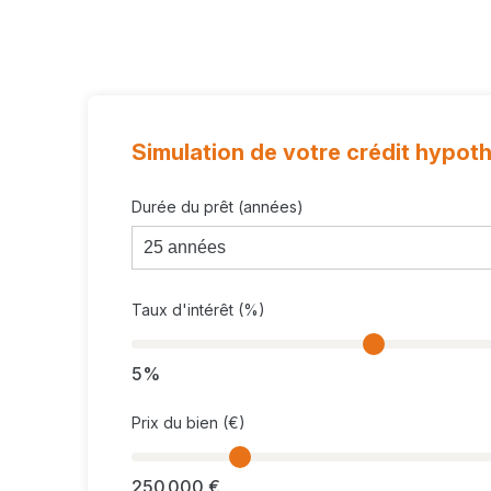
Revenu cadastral
Parking
Conformité électrique
Surface chambre 4
Sous régime TVA
Jardin
Surface de(s) cave(s)
Disponibilité
Surface terrase
Frais de notaire
Simulation de votre crédit hypot
Orientation terrasse
Durée du prêt (années)
Taux d'intérêt (%)
5%
Prix du bien (€)
250 000 €