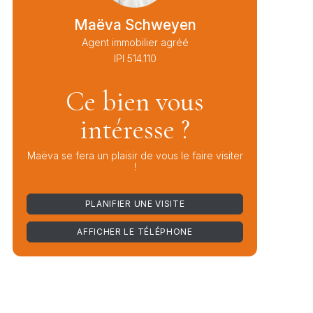
Maëva Schweyen
Agent immobilier agréé
IPI 514.110
Ce bien vous
intéresse ?
Maëva se fera un plaisir de vous le faire visiter
!
PLANIFIER UNE VISITE
AFFICHER LE TÉLÉPHONE