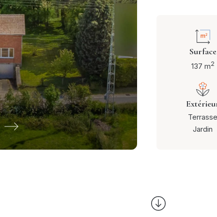
Surface
2
137 m
Extérieu
Terrass
Jardin