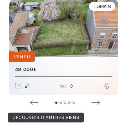
TERRAIN
VENDU
49.000€
2
4
0
1
m
DÉCOUVRIR D'AUTRES BIENS