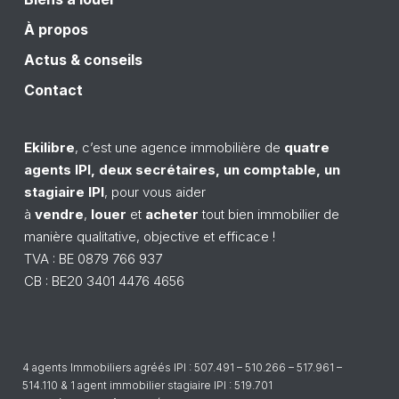
À propos
Actus & conseils
Contact
Ekilibre
, c’est une agence
immobilière
de
quatre
a
gents
IPI
, deux secrétaires, un comptable, un
stagiaire
IPI
, pour vous aider
à
vendre
,
louer
et
acheter
tout bien immobilier de
manière qualitative, objective et efficace !
TVA : BE 0879 766 937
CB : BE20 3401 4476 4656
4 agents Immobiliers agréés IPI : 507.491 – 510.266 – 517.961 –
514.110 & 1 agent immobilier stagiaire IPI : 519.701