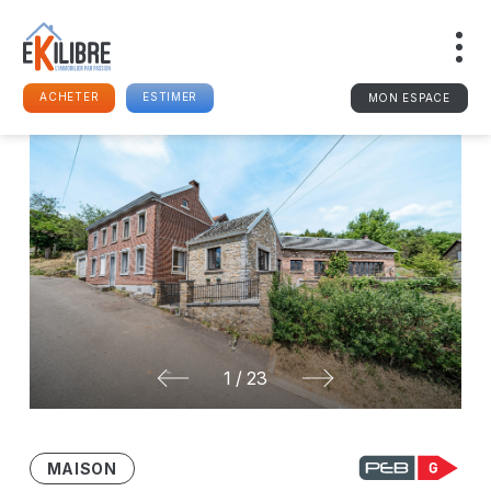
ACHETER
ESTIMER
MON ESPACE
1
/
23
MAISON