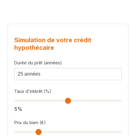
Âtre à bois
PEB n°20250724015224, classe G, (Epec 613 kWh/m².an –
Etotale 114.080kWh/an)
Faire offre à partir de 399.000 €
Simulation de votre crédit
hypothécaire
Intéressé ? Contactez-nous sans plus tarder.
Durée du prêt (années)
Taux d'intérêt (%)
5%
Prix du bien (€)