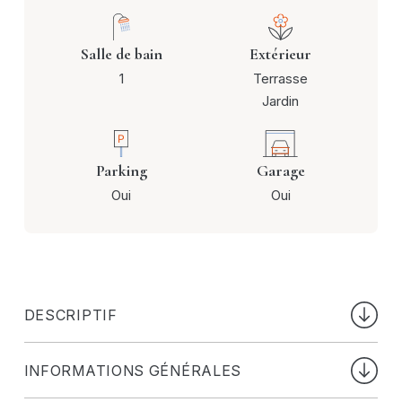
Salle de bain
Extérieur
1
Terrasse
Jardin
Parking
Garage
Oui
Oui
DESCRIPTIF
Nichée dans un cadre paisible, cette ancienne ferme de
INFORMATIONS GÉNÉRALES
1857 vous séduira par ses beaux volumes, son charme